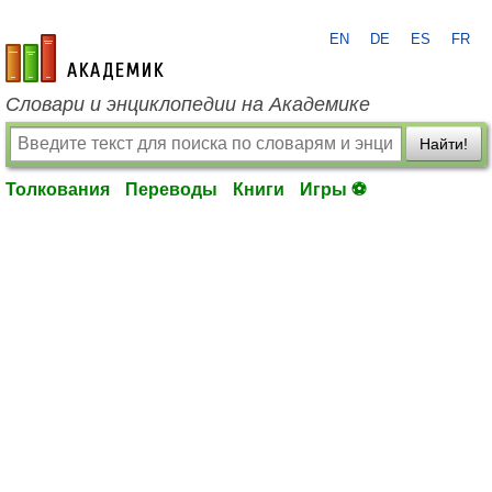
EN
DE
ES
FR
academic.ru
Словари и энциклопедии на Академике
Найти!
Толкования
Переводы
Книги
Игры ⚽