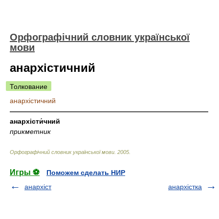
Орфографічний словник української
мови
анархістичний
Толкование
анархістичний
—————————————————————————————
анархісти́чний
прикметник
Орфографічний словник української мови
.
2005
.
Игры ⚽
Поможем сделать НИР
анархіст
анархістка