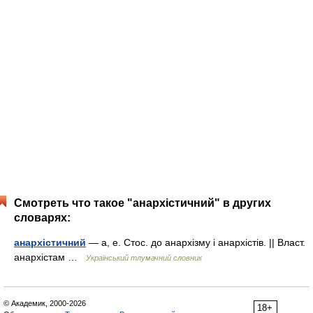
Смотреть что такое "анархістичний" в других
словарях:
анархістичний
— а, е. Стос. до анархізму і анархістів. || Власт.
анархістам …
Український тлумачний словник
© Академик, 2000-2026
18+